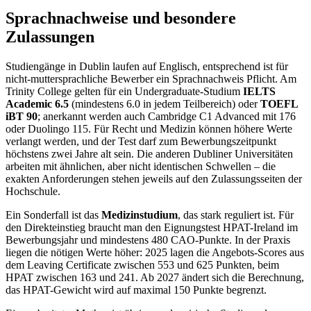
Sprachnachweise und besondere
Zulassungen
Studiengänge in Dublin laufen auf Englisch, entsprechend ist für
nicht-muttersprachliche Bewerber ein Sprachnachweis Pflicht. Am
Trinity College gelten für ein Undergraduate-Studium
IELTS
Academic 6.5
(mindestens 6.0 in jedem Teilbereich) oder
TOEFL
iBT 90
; anerkannt werden auch Cambridge C1 Advanced mit 176
oder Duolingo 115. Für Recht und Medizin können höhere Werte
verlangt werden, und der Test darf zum Bewerbungszeitpunkt
höchstens zwei Jahre alt sein. Die anderen Dubliner Universitäten
arbeiten mit ähnlichen, aber nicht identischen Schwellen – die
exakten Anforderungen stehen jeweils auf den Zulassungsseiten der
Hochschule.
Ein Sonderfall ist das
Medizinstudium
, das stark reguliert ist. Für
den Direkteinstieg braucht man den Eignungstest HPAT-Ireland im
Bewerbungsjahr und mindestens 480 CAO-Punkte. In der Praxis
liegen die nötigen Werte höher: 2025 lagen die Angebots-Scores aus
dem Leaving Certificate zwischen 553 und 625 Punkten, beim
HPAT zwischen 163 und 241. Ab 2027 ändert sich die Berechnung,
das HPAT-Gewicht wird auf maximal 150 Punkte begrenzt.