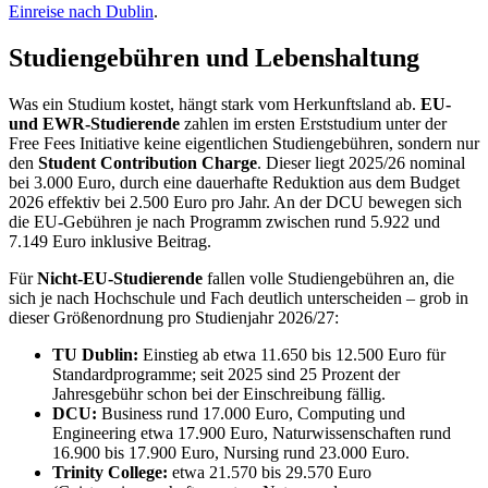
Einreise nach Dublin
.
Studiengebühren und Lebenshaltung
Was ein Studium kostet, hängt stark vom Herkunftsland ab.
EU-
und EWR-Studierende
zahlen im ersten Erststudium unter der
Free Fees Initiative keine eigentlichen Studiengebühren, sondern nur
den
Student Contribution Charge
. Dieser liegt 2025/26 nominal
bei 3.000 Euro, durch eine dauerhafte Reduktion aus dem Budget
2026 effektiv bei 2.500 Euro pro Jahr. An der DCU bewegen sich
die EU-Gebühren je nach Programm zwischen rund 5.922 und
7.149 Euro inklusive Beitrag.
Für
Nicht-EU-Studierende
fallen volle Studiengebühren an, die
sich je nach Hochschule und Fach deutlich unterscheiden – grob in
dieser Größenordnung pro Studienjahr 2026/27:
TU Dublin:
Einstieg ab etwa 11.650 bis 12.500 Euro für
Standardprogramme; seit 2025 sind 25 Prozent der
Jahresgebühr schon bei der Einschreibung fällig.
DCU:
Business rund 17.000 Euro, Computing und
Engineering etwa 17.900 Euro, Naturwissenschaften rund
16.900 bis 17.900 Euro, Nursing rund 23.000 Euro.
Trinity College:
etwa 21.570 bis 29.570 Euro