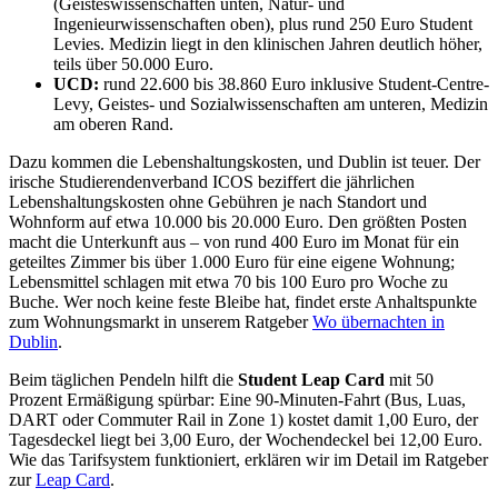
(Geisteswissenschaften unten, Natur- und
Ingenieurwissenschaften oben), plus rund 250 Euro Student
Levies. Medizin liegt in den klinischen Jahren deutlich höher,
teils über 50.000 Euro.
UCD:
rund 22.600 bis 38.860 Euro inklusive Student-Centre-
Levy, Geistes- und Sozialwissenschaften am unteren, Medizin
am oberen Rand.
Dazu kommen die Lebenshaltungskosten, und Dublin ist teuer. Der
irische Studierendenverband ICOS beziffert die jährlichen
Lebenshaltungskosten ohne Gebühren je nach Standort und
Wohnform auf etwa 10.000 bis 20.000 Euro. Den größten Posten
macht die Unterkunft aus – von rund 400 Euro im Monat für ein
geteiltes Zimmer bis über 1.000 Euro für eine eigene Wohnung;
Lebensmittel schlagen mit etwa 70 bis 100 Euro pro Woche zu
Buche. Wer noch keine feste Bleibe hat, findet erste Anhaltspunkte
zum Wohnungsmarkt in unserem Ratgeber
Wo übernachten in
Dublin
.
Beim täglichen Pendeln hilft die
Student Leap Card
mit 50
Prozent Ermäßigung spürbar: Eine 90-Minuten-Fahrt (Bus, Luas,
DART oder Commuter Rail in Zone 1) kostet damit 1,00 Euro, der
Tagesdeckel liegt bei 3,00 Euro, der Wochendeckel bei 12,00 Euro.
Wie das Tarifsystem funktioniert, erklären wir im Detail im Ratgeber
zur
Leap Card
.