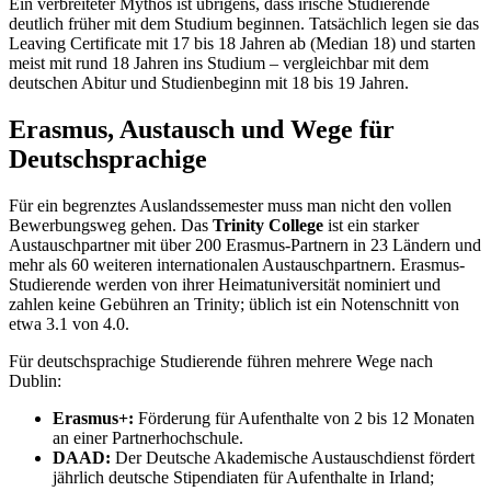
Ein verbreiteter Mythos ist übrigens, dass irische Studierende
deutlich früher mit dem Studium beginnen. Tatsächlich legen sie das
Leaving Certificate mit 17 bis 18 Jahren ab (Median 18) und starten
meist mit rund 18 Jahren ins Studium – vergleichbar mit dem
deutschen Abitur und Studienbeginn mit 18 bis 19 Jahren.
Erasmus, Austausch und Wege für
Deutschsprachige
Für ein begrenztes Auslandssemester muss man nicht den vollen
Bewerbungsweg gehen. Das
Trinity College
ist ein starker
Austauschpartner mit über 200 Erasmus-Partnern in 23 Ländern und
mehr als 60 weiteren internationalen Austauschpartnern. Erasmus-
Studierende werden von ihrer Heimatuniversität nominiert und
zahlen keine Gebühren an Trinity; üblich ist ein Notenschnitt von
etwa 3.1 von 4.0.
Für deutschsprachige Studierende führen mehrere Wege nach
Dublin:
Erasmus+:
Förderung für Aufenthalte von 2 bis 12 Monaten
an einer Partnerhochschule.
DAAD:
Der Deutsche Akademische Austauschdienst fördert
jährlich deutsche Stipendiaten für Aufenthalte in Irland;