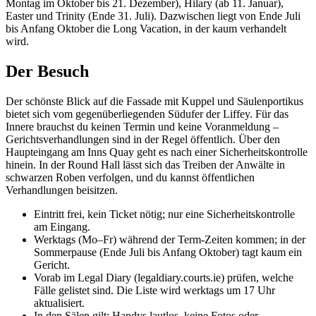
Montag im Oktober bis 21. Dezember), Hilary (ab 11. Januar),
Easter und Trinity (Ende 31. Juli). Dazwischen liegt von Ende Juli
bis Anfang Oktober die Long Vacation, in der kaum verhandelt
wird.
Der Besuch
Der schönste Blick auf die Fassade mit Kuppel und Säulenportikus
bietet sich vom gegenüberliegenden Südufer der Liffey. Für das
Innere brauchst du keinen Termin und keine Voranmeldung –
Gerichtsverhandlungen sind in der Regel öffentlich. Über den
Haupteingang am Inns Quay geht es nach einer Sicherheitskontrolle
hinein. In der Round Hall lässt sich das Treiben der Anwälte in
schwarzen Roben verfolgen, und du kannst öffentlichen
Verhandlungen beisitzen.
Eintritt frei, kein Ticket nötig; nur eine Sicherheitskontrolle
am Eingang.
Werktags (Mo–Fr) während der Term-Zeiten kommen; in der
Sommerpause (Ende Juli bis Anfang Oktober) tagt kaum ein
Gericht.
Vorab im Legal Diary (legaldiary.courts.ie) prüfen, welche
Fälle gelistet sind. Die Liste wird werktags um 17 Uhr
aktualisiert.
In den Sälen gilt: Handys lautlos, keine Fotos oder