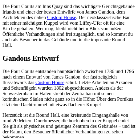
Die Four Courts am Inns Quay sind das wichtigste Gerichtsgebäude
Irlands und einer der besten Entwürfe von James Gandon, dem
Architekten des nahen
Custom House
. Der neoklassizistische Bau
mit seiner mächtigen Kuppel wird vom Liffey-Ufer oft für eine
Kirche gehalten. Wer mag, bleibt nicht beim Blick von außen:
Öffentliche Verhandlungen sind frei zugänglich, und so kommst du
auch als Besucher in das Gebäude und in die imposante Round
Hall.
Gandons Entwurf
Die Four Courts entstanden hauptsächlich zwischen 1786 und 1796
nach einem Entwurf von James Gandon, der fast zeitgleich
flussabwärts das
Custom House
schuf. Letzte Arbeiten an Arkaden
und Seitenflügeln wurden 1802 abgeschlossen. Anders als der
Schwesternbau im Hafen strebt der Zentralbau mit seinen
korinthischen Säulen nicht ganz so in die Höhe: Über dem Portikus
sitzt eine Dachtrommel mit etwas flacherer Kuppel.
Herzstück ist die Round Hall, eine kreisrunde Eingangshalle von
rund 20 Metern Durchmesser, die hoch oben in der Kuppel endet.
Sie gilt als physisches und geistiges Zentrum des Gebäudes – und ist
der Raum, den Besucher öffentlicher Verhandlungen zu sehen
bekommen.