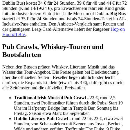
Dublin Bus) kostet 34 € für 24 Stunden, 39 € für 48 und 44 € für 72
Stunden (Kind 14/19/24 €), pro Erwachsenem fährt ein Kind gratis
mit - inklusive freiem Eintritt ins Little Museum of Dublin.
Big Bus
startet bei 35 € für 24 Stunden und ist als 24-Stunden-Ticket im All-
Inclusive-Pass enthalten. Den Anbieter-Vergleich samt Routen und
der günstigeren Leap-Card-Alternative liefert der Ratgeber
Hop-on
Hop-off Bus
.
Pub Crawls, Whiskey-Touren und
Bootsfahrten
Neben den Bussen prägen Whiskey, Literatur, Musik und das
Wasser das Tour-Angebot. Die Preise gelten bei Direktbuchung
über die offiziellen Seiten - Reseller liegen ähnlich oder leicht
darüber, die Ersparnis ist klein (etwa 1 bis 3 €), dafür gibt es direkt
alle Zeitfenster und die offiziellen Preisstufen.
Traditional Irish Musical Pub Crawl
- 22 €, rund 2,5
Stunden, zwei Profimusiker führen durch die Pubs. Start 19
Uhr im Ha’penny Bridge Inn in Temple Bar, Sonntag bis
Freitag, Saison etwa März bis September.
Dublin Literary Pub Crawl
- rund 22 bis 23 €, etwa zwei
Stunden, von Schauspielern mit Szenen aus Joyce, Beckett,
Wilde und anderen geführt. Treffpunkt The Duke, 9 Duke