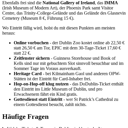
Ebenfalls frei sind die
National Gallery of Ireland
, das
IMMA
(Irish Museum of Modern Art), der Phoenix Park samt Visitor
Centre, das Trinity-College-Gelände und das Gelände des Glasnevin
Cemetery (Museum 8 €, Führung 15 €).
Wo Eintritt fällig wird, holst du mit diesen Punkten am meisten
heraus:
Online vorbuchen
- der Dublin Zoo kostet online ab 22,50 €
statt 26,50 € am Tor, EPIC mit dem 30-Tage-Ticket 17,60 €
statt 22 €.
Zeitfenster sichern
- Guinness Storehouse und Book of
Kells sind nur mit gebuchtem Slot sinnvoll besuchbar und im
Sommer Tage im Voraus ausverkauft.
Heritage Card
- bei Kilmainham Gaol und anderen OPW-
Stätten ist der Eintritt für Card-Inhaber frei.
Hop-on-Hop-off klug nutzen
- das DoDublin-Ticket enthält
den Eintritt ins Little Museum of Dublin, und pro
Erwachsenem fährt ein Kind gratis.
Gottesdienst statt Eintritt
- wer St Patrick’s Cathedral zu
einem Gottesdienst besucht, zahlt nichts.
Häufige Fragen