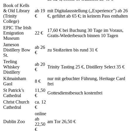
Book of Kells
& Old Library
ab 19
mit Digitalausstellung („Experience”) ab 26
(Trinity
€
€, geführt ab 65 €; in keinem Pass enthalten
College)
EPIC The Irish
17,60 € bei Buchung 30 Tage im Voraus,
Emigration
22 €
Gratis-Wiederbesuch binnen 10 Tagen
Museum
Jameson
ab 26
Distillery Bow
zu Stoßzeiten bis rund 31 €
€
St.
Teeling
ab 20
Whiskey
Trinity Tasting 25 €, Distillery Select 35 €
€
Distillery
Kilmainham
nur mit gebuchter Führung, Heritage Card
8 €
Gaol
frei
St Patrick’s
11,50
Gottesdienstbesuch kostenfrei
Cathedral
€
Christ Church
ca. 12
Cathedral
€
online
ab
Dublin Zoo
am Tor 26,50 €
22,50
€