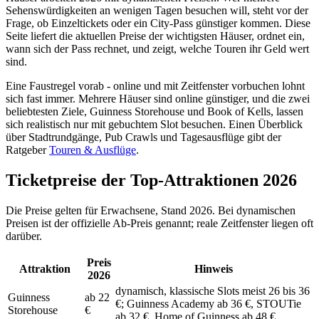
Sehenswürdigkeiten an wenigen Tagen besuchen will, steht vor der
Frage, ob Einzeltickets oder ein City-Pass günstiger kommen. Diese
Seite liefert die aktuellen Preise der wichtigsten Häuser, ordnet ein,
wann sich der Pass rechnet, und zeigt, welche Touren ihr Geld wert
sind.
Eine Faustregel vorab - online und mit Zeitfenster vorbuchen lohnt
sich fast immer. Mehrere Häuser sind online günstiger, und die zwei
beliebtesten Ziele, Guinness Storehouse und Book of Kells, lassen
sich realistisch nur mit gebuchtem Slot besuchen. Einen Überblick
über Stadtrundgänge, Pub Crawls und Tagesausflüge gibt der
Ratgeber
Touren & Ausflüge
.
Ticketpreise der Top-Attraktionen 2026
Die Preise gelten für Erwachsene, Stand 2026. Bei dynamischen
Preisen ist der offizielle Ab-Preis genannt; reale Zeitfenster liegen oft
darüber.
Preis
Attraktion
Hinweis
2026
dynamisch, klassische Slots meist 26 bis 36
Guinness
ab 22
€; Guinness Academy ab 36 €, STOUTie
Storehouse
€
ab 32 €, Home of Guinness ab 48 €