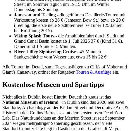
Street; im Sommer täglich um 19.15 Uhr, im Winter
Donnerstag bis Sonntag.
Jameson und Teeling
- die geführten Destillerie-Touren mit
Verkostung kosten ab 26 € (Jameson Bow St.) bzw. ab 20 €
(Teeling, die erste neue Stadtbrennerei seit über 125 Jahren
bei Eröffnung 2015).
Viking Splash Tours
- die Amphibienfahrt durch Stadt und
Grand Canal Basin kostet ab 1. Juli 2026 37 € (Kind 31 €),
Dauer rund 1 Stunde 15 Minuten.
River Liffey Sightseeing Cruise
- 45 Minuten
Stadtgeschichte vom Wasser aus, etwa 15 bis 22 €.
Alle Touren im Detail, samt Tagesausflügen zu Cliffs of Moher und
Giant’s Causeway, ordnet der Ratgeber
Touren & Ausflüge
ein.
Kostenlose Museen und Spartipps
Nicht alles in Dublin kostet Eintritt. Dauerhaft gratis ist das
National Museum of Ireland
- in Dublin sind das 2026 real zwei
Standorte, Archaeology an der Kildare Street und Decorative Arts &
History in den Collins Barracks samt dem kostenlosen Dead Zoo
Lab. Das Naturkundehaus an der Merrion Street ist seit September
2024 wegen mehrjähriger Sanierung geschlossen, der vierte
Standort Country Life liegt in Castlebar in der Grafschaft Mayo.