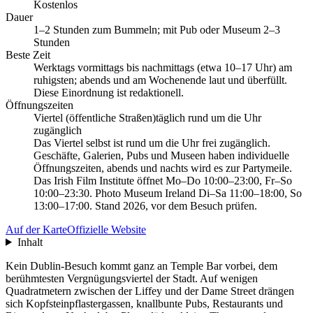
Kostenlos
Dauer
1–2 Stunden zum Bummeln; mit Pub oder Museum 2–3
Stunden
Beste Zeit
Werktags vormittags bis nachmittags (etwa 10–17 Uhr) am
ruhigsten; abends und am Wochenende laut und überfüllt.
Diese Einordnung ist redaktionell.
Öffnungszeiten
Viertel (öffentliche Straßen)
täglich rund um die Uhr
zugänglich
Das Viertel selbst ist rund um die Uhr frei zugänglich.
Geschäfte, Galerien, Pubs und Museen haben individuelle
Öffnungszeiten, abends und nachts wird es zur Partymeile.
Das Irish Film Institute öffnet Mo–Do 10:00–23:00, Fr–So
10:00–23:30. Photo Museum Ireland Di–Sa 11:00–18:00, So
13:00–17:00. Stand 2026, vor dem Besuch prüfen.
Auf der Karte
Offizielle Website
Inhalt
Kein Dublin-Besuch kommt ganz an Temple Bar vorbei, dem
berühmtesten Vergnügungsviertel der Stadt. Auf wenigen
Quadratmetern zwischen der Liffey und der Dame Street drängen
sich Kopfsteinpflastergassen, knallbunte Pubs, Restaurants und