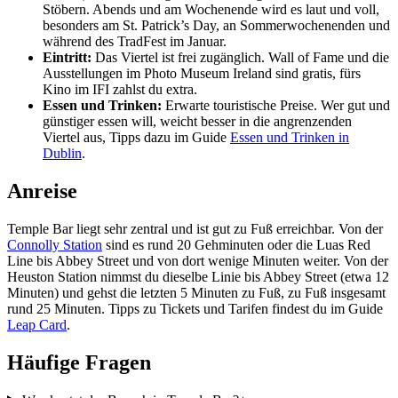
Stöbern. Abends und am Wochenende wird es laut und voll,
besonders am St. Patrick’s Day, an Sommerwochenenden und
während des TradFest im Januar.
Eintritt:
Das Viertel ist frei zugänglich. Wall of Fame und die
Ausstellungen im Photo Museum Ireland sind gratis, fürs
Kino im IFI zahlst du extra.
Essen und Trinken:
Erwarte touristische Preise. Wer gut und
günstiger essen will, weicht besser in die angrenzenden
Viertel aus, Tipps dazu im Guide
Essen und Trinken in
Dublin
.
Anreise
Temple Bar liegt sehr zentral und ist gut zu Fuß erreichbar. Von der
Connolly Station
sind es rund 20 Gehminuten oder die Luas Red
Line bis Abbey Street und von dort wenige Minuten weiter. Von der
Heuston Station nimmst du dieselbe Linie bis Abbey Street (etwa 12
Minuten) und gehst die letzten 5 Minuten zu Fuß, zu Fuß insgesamt
rund 25 Minuten. Tipps zu Tickets und Tarifen findest du im Guide
Leap Card
.
Häufige Fragen