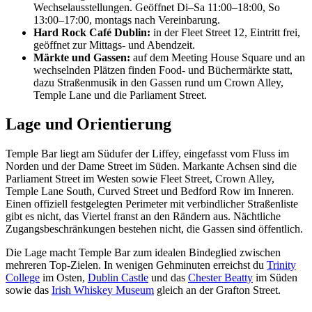
Wechselausstellungen. Geöffnet Di–Sa 11:00–18:00, So
13:00–17:00, montags nach Vereinbarung.
Hard Rock Café Dublin:
in der Fleet Street 12, Eintritt frei,
geöffnet zur Mittags- und Abendzeit.
Märkte und Gassen:
auf dem Meeting House Square und an
wechselnden Plätzen finden Food- und Büchermärkte statt,
dazu Straßenmusik in den Gassen rund um Crown Alley,
Temple Lane und die Parliament Street.
Lage und Orientierung
Temple Bar liegt am Südufer der Liffey, eingefasst vom Fluss im
Norden und der Dame Street im Süden. Markante Achsen sind die
Parliament Street im Westen sowie Fleet Street, Crown Alley,
Temple Lane South, Curved Street und Bedford Row im Inneren.
Einen offiziell festgelegten Perimeter mit verbindlicher Straßenliste
gibt es nicht, das Viertel franst an den Rändern aus. Nächtliche
Zugangsbeschränkungen bestehen nicht, die Gassen sind öffentlich.
Die Lage macht Temple Bar zum idealen Bindeglied zwischen
mehreren Top-Zielen. In wenigen Gehminuten erreichst du
Trinity
College
im Osten,
Dublin Castle
und das
Chester Beatty
im Süden
sowie das
Irish Whiskey Museum
gleich an der Grafton Street.