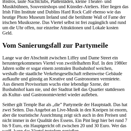
Bistros, laute Nachtclubs, Plattenläden, kleine Theater- und
Musikbühnen, Souvenirshops und Künstler-Ateliers. Hier liegen das
Irish Film Institute und Dublins Hard Rock Café ebenso wie das
heutige Photo Museum Ireland und die berühmte Wall of Fame der
irischen Musikszene. Das Viertel selbst ist frei zugänglich und rund
um die Uhr offen, nur einzelne Attraktionen und Lokale kosten
Geld.
Vom Sanierungsfall zur Partymeile
Lange war der Abschnitt zwischen Liffey und Dame Street ein
heruntergekommenes Viertel von zweifelhaftem Ruf. In den 1980er
Jahren sollte er sogar einem zentralen Busbahnhof weichen,
weshalb die staatliche Verkehrsgesellschaft reihenweise Gebäude
aufkaufte und günstig an Kreative und Gastronomen vermietete.
Aus diesem Provisorium wuchs eine lebendige Szene, der
Busbahnhof kam nie, und der Stadtrat ließ das Quartier stattdessen
als Kultur- und Gastronomieviertel wieder aufleben.
Seither gilt Temple Bar als „die” Partymeile der Hauptstadt. Das hat
zwei Seiten. Das Angebot an Live-Musik in den Kneipen ist enorm,
aber die touristische Ausrichtung zeigt sich auch in den Preisen und
nicht immer in der Qualität des Essens. Ein Pint liegt hier bei rund 7
bis 9 Euro, ein Hauptgericht oft zwischen 20 und 30 Euro. Wer das
weiß, kann das Viertel trotzdem genießen.