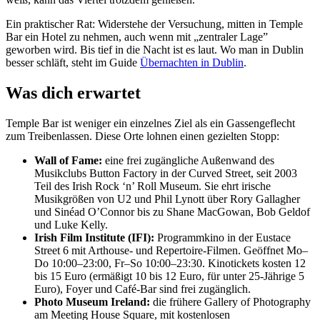
Ein praktischer Rat: Widerstehe der Versuchung, mitten in Temple
Bar ein Hotel zu nehmen, auch wenn mit „zentraler Lage”
geworben wird. Bis tief in die Nacht ist es laut. Wo man in Dublin
besser schläft, steht im Guide
Übernachten in Dublin
.
Was dich erwartet
Temple Bar ist weniger ein einzelnes Ziel als ein Gassengeflecht
zum Treibenlassen. Diese Orte lohnen einen gezielten Stopp:
Wall of Fame:
eine frei zugängliche Außenwand des
Musikclubs Button Factory in der Curved Street, seit 2003
Teil des Irish Rock ‘n’ Roll Museum. Sie ehrt irische
Musikgrößen von U2 und Phil Lynott über Rory Gallagher
und Sinéad O’Connor bis zu Shane MacGowan, Bob Geldof
und Luke Kelly.
Irish Film Institute (IFI):
Programmkino in der Eustace
Street 6 mit Arthouse- und Repertoire-Filmen. Geöffnet Mo–
Do 10:00–23:00, Fr–So 10:00–23:30. Kinotickets kosten 12
bis 15 Euro (ermäßigt 10 bis 12 Euro, für unter 25-Jährige 5
Euro), Foyer und Café-Bar sind frei zugänglich.
Photo Museum Ireland:
die frühere Gallery of Photography
am Meeting House Square, mit kostenlosen