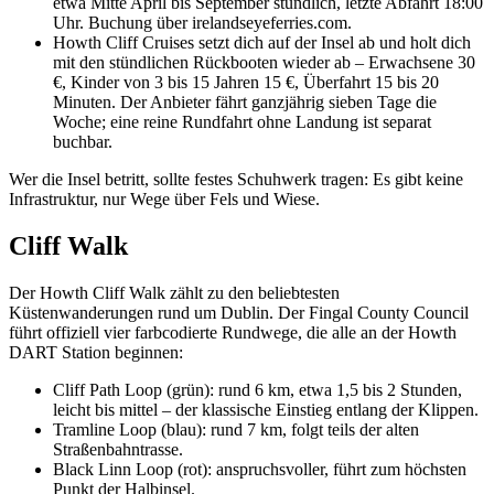
etwa Mitte April bis September stündlich, letzte Abfahrt 18:00
Uhr. Buchung über irelandseyeferries.com.
Howth Cliff Cruises setzt dich auf der Insel ab und holt dich
mit den stündlichen Rückbooten wieder ab – Erwachsene 30
€, Kinder von 3 bis 15 Jahren 15 €, Überfahrt 15 bis 20
Minuten. Der Anbieter fährt ganzjährig sieben Tage die
Woche; eine reine Rundfahrt ohne Landung ist separat
buchbar.
Wer die Insel betritt, sollte festes Schuhwerk tragen: Es gibt keine
Infrastruktur, nur Wege über Fels und Wiese.
Cliff Walk
Der Howth Cliff Walk zählt zu den beliebtesten
Küstenwanderungen rund um Dublin. Der Fingal County Council
führt offiziell vier farbcodierte Rundwege, die alle an der Howth
DART Station beginnen:
Cliff Path Loop (grün): rund 6 km, etwa 1,5 bis 2 Stunden,
leicht bis mittel – der klassische Einstieg entlang der Klippen.
Tramline Loop (blau): rund 7 km, folgt teils der alten
Straßenbahntrasse.
Black Linn Loop (rot): anspruchsvoller, führt zum höchsten
Punkt der Halbinsel.