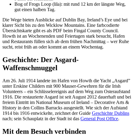
Bog of Frogs Loop (lila): mit rund 12 km der längste Weg,
gut einen halben Tag.
Die Wege bieten Ausblicke auf Dublin Bay, Ireland’s Eye und bei
klarer Sicht bis zu den Wicklow Mountains. Eine farbcodierte
Übersichtskarte gibt es als PDF beim Fingal County Council.
Howth ist an Wochenenden und Feiertagen stark besucht, Hafen
und Restaurants füllen sich ab dem frühen Nachmittag – wer Ruhe
sucht, reist früh an oder kommt an einem Wochentag.
Geschichte: Der Asgard-
Waffenschmuggel
Am 26. Juli 1914 landete im Hafen von Howth die Yacht „Asgard”
unter Erskine Childers mit 900 Mauser-Gewehren für die Irish
Volunteers – ein Schlüsselereignis auf dem Weg zum Osteraufstand
1916. Die restaurierte Asgard ist seit August 2012 dauerhaft und bei
freiem Eintritt im National Museum of Ireland – Decorative Arts &
History in den Collins Barracks ausgestellt. Wie sich der Aufstand
1914 bis 1916 entwickelte, zeichnet der Guide
Geschichte Dublins
nach; sein Schauplatz in der Stadt ist das
General Post Office
.
Mit dem Besuch verbinden