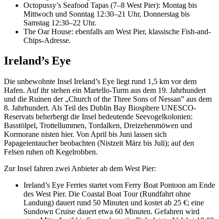
Octopussy’s Seafood Tapas (7–8 West Pier): Montag bis
Mittwoch und Sonntag 12:30–21 Uhr, Donnerstag bis
Samstag 12:30–22 Uhr.
The Oar House: ebenfalls am West Pier, klassische Fish-and-
Chips-Adresse.
Ireland’s Eye
Die unbewohnte Insel Ireland’s Eye liegt rund 1,5 km vor dem
Hafen. Auf ihr stehen ein Martello-Turm aus dem 19. Jahrhundert
und die Ruinen der „Church of the Three Sons of Nessan” aus dem
8. Jahrhundert. Als Teil des Dublin Bay Biosphere UNESCO-
Reservats beherbergt die Insel bedeutende Seevogelkolonien:
Basstölpel, Trottellummen, Tordalken, Dreizehenmöwen und
Kormorane nisten hier. Von April bis Juni lassen sich
Papageientaucher beobachten (Nistzeit März bis Juli); auf den
Felsen ruhen oft Kegelrobben.
Zur Insel fahren zwei Anbieter ab dem West Pier:
Ireland’s Eye Ferries startet vom Ferry Boat Pontoon am Ende
des West Pier. Die Coastal Boat Tour (Rundfahrt ohne
Landung) dauert rund 50 Minuten und kostet ab 25 €; eine
Sundown Cruise dauert etwa 60 Minuten. Gefahren wird