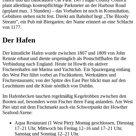
plant allerdings kostenpflichtige Parkmeter an der Harbour Road
(geplant max. 3 Stunden) – das Vorhaben ist noch in Konsultation,
Gebühren stehen nicht fest. Direkt am Bahnhof liegt „The Bloody
Stream”, ein Pub mit Biergarten; der Name erinnert an eine Schlacht
von 1177.
Der Hafen
Der künstliche Hafen wurde zwischen 1807 und 1809 von John
Rennie erbaut und diente ursprünglich als Postschiffhafen für die
Verbindung nach England. Heute ist Howth ein aktiver
Fischereihafen mit Marina und Yachtclub. Ein Spaziergang entlang
des West Pier führt vorbei an Fischkuttern, Werkstätten und
Fischrestaurants; von der Spitze des East Pier blickt man auf den
Leuchtturm und die Küste nördlich von Dublin.
Im Hafenbecken tauchen regelmäßig Kegelrobben zwischen den
Booten auf, besonders wenn Fischer ihren Fang anlanden. Am West
Pier sitzt mit dem Fischmarkt auch ein Schwerpunkt der Howther
Seafood-Szene:
Aqua Restaurant (1 West Pier): Montag geschlossen, Dienstag
17–21 Uhr, Mittwoch bis Freitag 12–16 und 17–21 Uhr,
Samstag und Sonntag 12–21 Uhr.