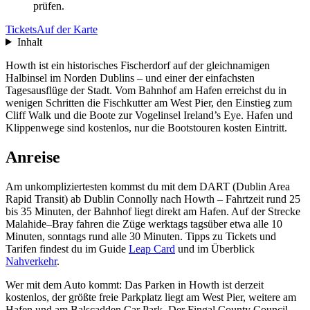
prüfen.
Tickets
Auf der Karte
Inhalt
Howth ist ein historisches Fischerdorf auf der gleichnamigen
Halbinsel im Norden Dublins – und einer der einfachsten
Tagesausflüge der Stadt. Vom Bahnhof am Hafen erreichst du in
wenigen Schritten die Fischkutter am West Pier, den Einstieg zum
Cliff Walk und die Boote zur Vogelinsel Ireland’s Eye. Hafen und
Klippenwege sind kostenlos, nur die Bootstouren kosten Eintritt.
Anreise
Am unkompliziertesten kommst du mit dem DART (Dublin Area
Rapid Transit) ab Dublin Connolly nach Howth – Fahrtzeit rund 25
bis 35 Minuten, der Bahnhof liegt direkt am Hafen. Auf der Strecke
Malahide–Bray fahren die Züge werktags tagsüber etwa alle 10
Minuten, sonntags rund alle 30 Minuten. Tipps zu Tickets und
Tarifen findest du im Guide
Leap Card
und im Überblick
Nahverkehr
.
Wer mit dem Auto kommt: Das Parken in Howth ist derzeit
kostenlos, der größte freie Parkplatz liegt am West Pier, weitere am
Hafen und am Balscadden Car Park. Der Fingal County Council