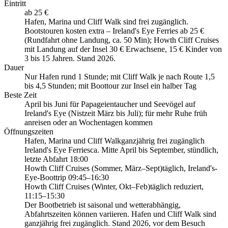
Eintritt
ab 25 €
Hafen, Marina und Cliff Walk sind frei zugänglich.
Bootstouren kosten extra – Ireland's Eye Ferries ab 25 €
(Rundfahrt ohne Landung, ca. 50 Min); Howth Cliff Cruises
mit Landung auf der Insel 30 € Erwachsene, 15 € Kinder von
3 bis 15 Jahren. Stand 2026.
Dauer
Nur Hafen rund 1 Stunde; mit Cliff Walk je nach Route 1,5
bis 4,5 Stunden; mit Boottour zur Insel ein halber Tag
Beste Zeit
April bis Juni für Papageientaucher und Seevögel auf
Ireland's Eye (Nistzeit März bis Juli); für mehr Ruhe früh
anreisen oder an Wochentagen kommen
Öffnungszeiten
Hafen, Marina und Cliff Walk
ganzjährig frei zugänglich
Ireland's Eye Ferries
ca. Mitte April bis September, stündlich,
letzte Abfahrt 18:00
Howth Cliff Cruises (Sommer, März–Sept)
täglich, Ireland's-
Eye-Boottrip 09:45–16:30
Howth Cliff Cruises (Winter, Okt–Feb)
täglich reduziert,
11:15–15:30
Der Bootbetrieb ist saisonal und wetterabhängig,
Abfahrtszeiten können variieren. Hafen und Cliff Walk sind
ganzjährig frei zugänglich. Stand 2026, vor dem Besuch