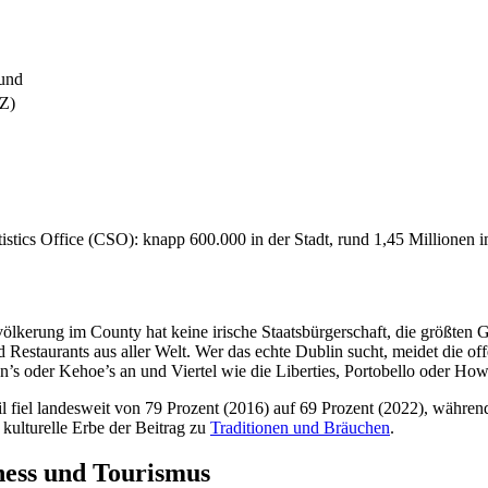
fund
Z)
stics Office (CSO): knapp 600.000 in der Stadt, rund 1,45 Millionen
 Bevölkerung im County hat keine irische Staatsbürgerschaft, die größte
Restaurants aus aller Welt. Wer das echte Dublin sucht, meidet die offe
an’s oder Kehoe’s an und Viertel wie die Liberties, Portobello oder H
eil fiel landesweit von 79 Prozent (2016) auf 69 Prozent (2022), währ
s kulturelle Erbe der Beitrag zu
Traditionen und Bräuchen
.
ness und Tourismus