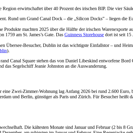
Region erwirtschaftet über 40 Prozent des irischen BIP. Die vier Säul
sent. Rund um Grand Canal Dock – die „Silicon Docks” – liegen die E
 Produkte machten 2025 über die Hälfte der irischen Warenexporte au
von 1759 am St. James’s Gate. Das
Guinness Storehouse
dort ist seit 1
nen Übersee-Besucher, Dublin ist das wichtigste Einfallstor – und Hei
blin
).
rand Canal Square stehen das von Daniel Libeskind entworfene Bord 
d das Segelschiff Jeanie Johnston an die Auswanderung.
für eine Zwei-Zimmer-Wohnung lag Anfang 2026 bei rund 2.600 Euro, 
erdam und Berlin, günstiger als Paris und Zürich. Für Besucher heißt d
wechselhaft. Die kältesten Monate sind Januar und Februar (2 bis 8 Gra
 und Dezember, am ruhigsten im Januar und Februar. Eine Regenjacke g