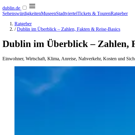
dublin
.de
Sehenswürdigkeiten
Museen
Stadtviertel
Tickets & Touren
Ratgeber
Ratgeber
/
Dublin im Überblick – Zahlen, Fakten & Reise-Basics
Dublin im Überblick – Zahlen, 
Einwohner, Wirtschaft, Klima, Anreise, Nahverkehr, Kosten und Sicher